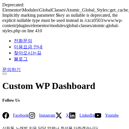
Deprecated:
Elementor\Modules\GlobalClasses\Atomic_Global_Styles::get_cache_
Implicitly marking parameter $key as nullable is deprecated, the
explicit nullable type must be used instead in /czcz0503/www/wp-
content/plugins/elementor/modules/global-classes/atomic-global-
styles.php on line 410
전화문의
이용요금 안내
찾아오시는길
블로그
문의하기
Custom WP Dashboard
Follow Us
Facebook
Instagram
X
LinkedIn
Youtube
신림동 노래방 지은 담당 언제나 최선을 다하겠습니다